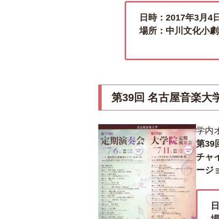
日時：2017年3月4
場所：中川文化小劇
第39回 名古屋音楽大
学内
第3
チャ
ージ
日