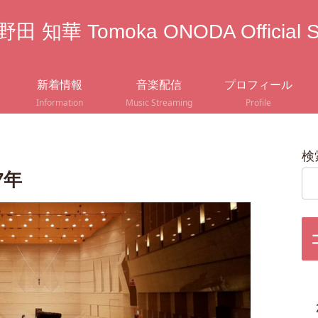
田 知華 Tomoka ONODA Official S
新着情報
音楽配信
プロフィール
Information
Music Streaming
Profile
検
7年