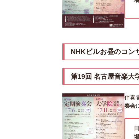
NHKビルお昼のコン
第19回 名古屋音楽
伴奏
奏会
日